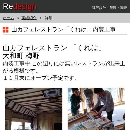
Re
design
建設設計・管理・調査
ホーム
＞
実績紹介
＞ 詳細
山カフェレストラン「くれは」内装工事
山カフェレストラン 「くれは」
大和町 梅野
内装工事中 この辺りには無いレストランが出来上
がる模様です。
１１月末にオープン予定です。