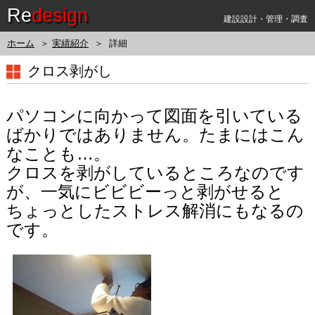
Re
design
建設設計・管理・調査
ホーム
＞
実績紹介
＞ 詳細
クロス剥がし
パソコンに向かって図面を引いている
ばかりではありません。たまにはこん
なことも…。
クロスを剥がしているところなのです
が、一気にビビビーっと剥がせると
ちょっとしたストレス解消にもなるの
です。